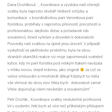
Dana Dvořáková : ,,
Koordinace
a výzdoba naší včerejší
svatby byla naprosto skvělá!! Veškeré schůzky a
komunikace
s koordinátorkou pani
Veronikoua paní
floristkou, probíhaly s naprostou přesností,
preciznost
í a
profesiona
litou. Jakýkoliv dotaz a požadavek nás
snoubenců,
ihned vyřešen a doveden k dokonalost
i.
Pozvedly naši svatbou na úplně jinou úroveň. V případě
vyskytnutí
se jakéhokoliv problému, b
yla na obou
stranách okamžitá reakce-viz
moje zapomenutá
svatební
kytice, kdy
mi paní floristka pod velikým tlakem navázala
v mžiku novou, stejně krásnou, ja
ko originál
za což se
velice omlouvám a mnohokrát děkuji! Kdybych to měla
vše shrnout do dvou slov řekla bych : dokonalost
sama!
Vřele doporučuji
všem nevěstám a snoubencům!
´´
Petr Dvořák:,,
Koordinace
svatby neskutečně
profesioná
lní s osobním, řekl bych až více než přátelským
přístupem.