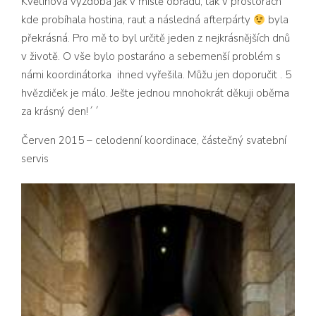
Květinová výzdoba jak
v místě obřadu, tak v prostorách
kde probíhala hostina, raut a následná afterpárty
byla
překrásná.
Pro mě to byl určitě jeden z nejkrásněj
ších dnů
v životě. O vše bylo postaráno a sebemenší problém s
námi koordináto
rka ihned vyřešila. Můžu jen doporučit . 5
hvězdiček je málo. Ješte jednou mnohokrát děkuji oběma
za krásný den!´´
Červen 2015 – celodenní koordinace, částečný svatební
servis