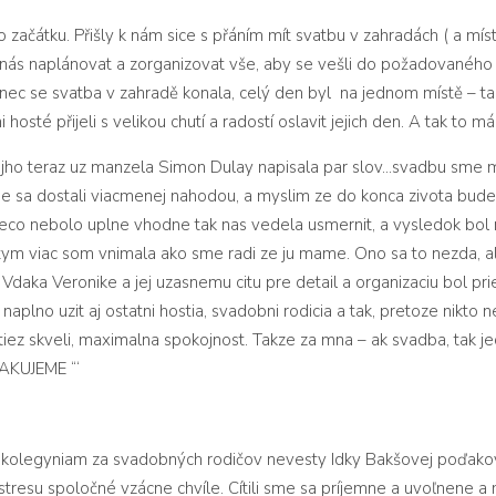
ačátku. Přišly k nám sice s přáním mít svatbu v zahradách ( a místo
a nás naplánovat a zorganizovat vše, aby se vešli do požadovaného
 se svatba v zahradě konala, celý den byl na jednom místě – tak j
osté přijeli s velikou chutí a radostí oslavit jejich den. A tak to má
jho teraz uz manzela
Simon Dulay
napisala par slov…svadbu sme m
e sa dostali viacmenej nahodou, a myslim ze do konca zivota bud
ieco nebolo uplne vhodne tak nas vedela usmernit, a vysledok bol
tym viac som vnimala ako sme radi ze ju mame. Ono sa to nezda, ale
. Vdaka Veronike a jej uzasnemu citu pre detail a organizaciu bol 
naplno uzit aj ostatni hostia, svadobni rodicia a tak, pretoze nikto
 tiez skveli, maximalna spokojnost. Takze za mna – ak svadba, tak j
 DAKUJEME
“‘
im kolegyniam za svadobných rodičov nevesty Idky Bakšovej poďak
 stresu spoločné vzácne chvíle. Cítili sme sa príjemne a uvoľnene a