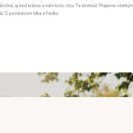
áročná, aj keď krásna a nám bolo cťou Ťa stretnúť. Prajeme všetkým
u.“S pozdravom Idka a Feďko