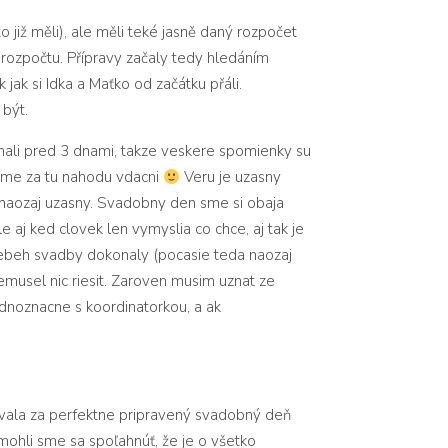
 již měli), ale měli teké jasně daný rozpočet
 rozpočtu. Přípravy začaly tedy hledáním
ak si Idka a Maťko od začátku přáli.
 být.
ali pred 3 dnami, takze veskere spomienky su
eme za tu nahodu vdacni
Veru je uzasny
 naozaj uzasny. Svadobny den sme si obaja
 aj ked clovek len vymyslia co chce, aj tak je
priebeh svadby dokonaly (pocasie teda naozaj
 nemusel nic riesit. Zaroven musim uznat ze
ednoznacne s koordinatorkou, a ak
ovala za perfektne pripravený svadobný deň
 mohli sme sa spoľahnúť, že je o všetko