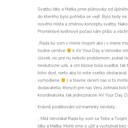
Svatbu Idky a Maťka jsme plánovaly od úplného z
do kterého bylo potřeba se vejít. Bylo tedy n
nového místa a změnou konceptu svatby. Nakonec
Proměnlivé květnové počasí nám přálo a všichni h
,,Rada by som v mene mojom ako i v mene mo
hodne cerstve
k AV Your Day a Veronike sm
clovek, nic pre nu nebolo problemom, pokial n
neskutocne uzili, a cim blizsi
e bola svadba, tak 
toho dost, nieto aby to este vsetko obstaraval
vymodlene
) a hlavne okrem nas si to mohli 
dodavatelia, ktorych pre nas Veru zohnala boli
koordinatorka, tak jednoznacne AV Your Day.
Krásné poděkování od maminky nevěsty :
,, Milá Veronika! Rada by som sa Tebe a Tvoj
Idky a Maťka. Mohli sme si užiť a vychutnať bez