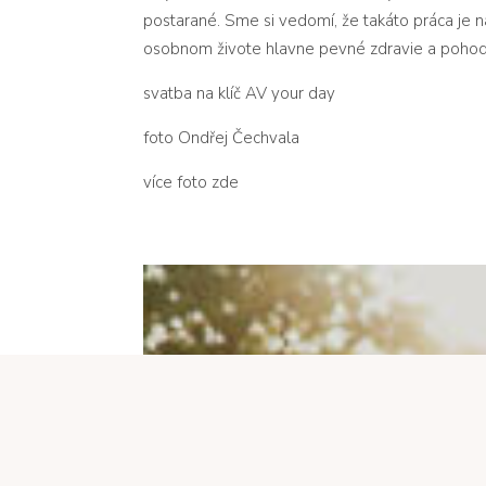
postarané. Sme si vedomí, že takáto práca je n
osobnom živote hlavne pevné zdravie a pohod
svatba na klíč
AV your day
foto
Ondřej Čechvala
více foto
zde