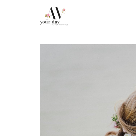
.post-caption h3 { display: none !important; }