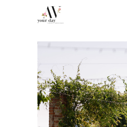
.post-caption h3 { display: none !important; }