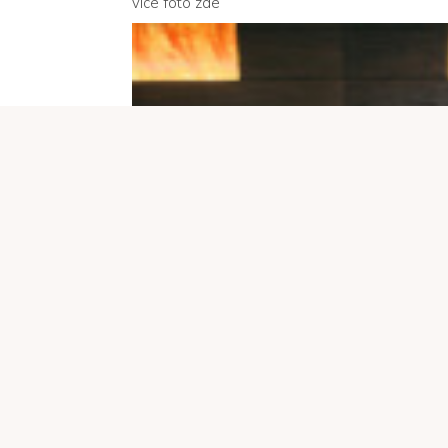
více foto
zde