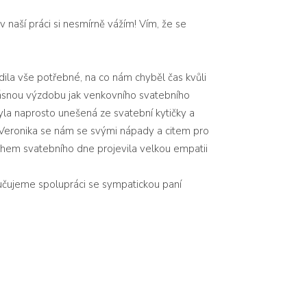
 naší práci si nesmírně vážím! Vím, že se
dila vše potřebné, na co nám chyběl čas kvůli
krásnou výzdobu jak venkovního svatebního
yla naprosto unešená ze svatební kytičky a
ó. Veronika se nám se svými nápady a citem pro
 Během svatebního dne projevila velkou empatii
oručujeme spolupráci se sympatickou paní