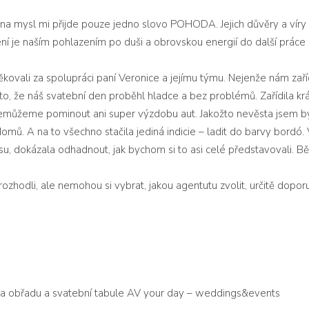
na mysl mi přijde pouze jedno slovo POHODA. Jejich důvěry a víry v
ní je naším pohlazením po duši a obrovskou energií do další práce
kovali za spolupráci paní Veronice a jejímu týmu. Nejenže nám zaří
o to, že náš svatební den proběhl hladce a bez problémů. Zařídila 
, nemůžeme pominout ani super výzdobu aut. Jakožto nevěsta jsem b
domů. A na to všechno stačila jediná indicie – ladit do barvy bord
kusu, dokázala odhadnout, jak bychom si to asi celé představovali.
 rozhodli, ale nemohou si vybrat, jakou agentutu zvolit, určitě dop
ba obřadu a svatební tabule
AV your day – weddings&events