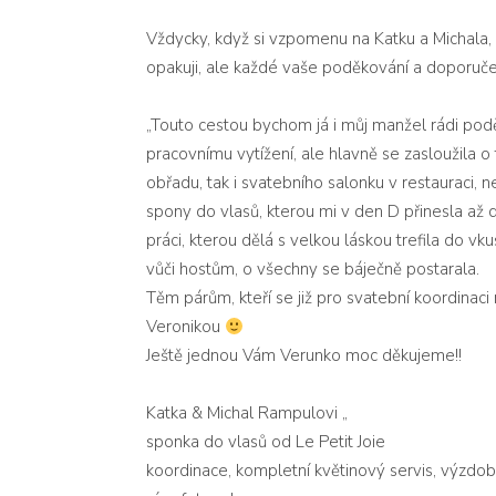
Vždycky, když si vzpomenu na Katku a Michala, 
opakuji, ale každé vaše poděkování a doporuče
„Touto cestou bychom já i můj manžel rádi podě
pracovnímu vytížení, ale hlavně se zasloužila 
obřadu, tak i svatebního salonku v restauraci
spony do vlasů, kterou mi v den D přinesla až 
práci, kterou dělá s velkou láskou trefila do v
vůči hostům, o všechny se báječně postarala.
Těm párům, kteří se již pro svatební koordinaci
Veronikou
Ještě jednou Vám Verunko moc děkujeme!!
Katka & Michal Rampulovi „
sponka do vlasů od
Le Petit Joie
koordinace, kompletní květinový servis, výzdo