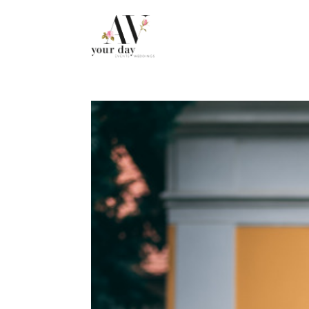
.post-caption h3 { display: none !important; }