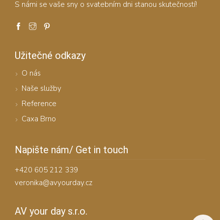
S námi se vaše sny o svatebním dni stanou skutečností!
Užitečné odkazy
O nás
Naše služby
Reference
Caxa Brno
Napište nám/ Get in touch
+420 605 212 339
veronika@avyourday.cz
AV your day s.r.o.