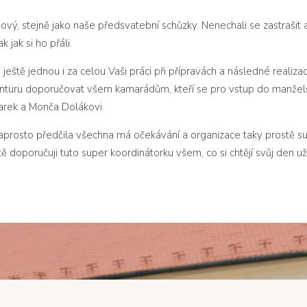
ý, stejně jako naše předsvatební schůzky. Nenechali se zastrašit an
 jak si ho přáli.
ještě jednou i za celou Vaši práci při přípravách a následné realiza
genturu doporučovat všem kamarádům, kteří se pro vstup do manžel
arek a Monča Dolákovi
aprosto předčila všechna má očekávání a organizace taky prostě su
ě doporučuji tuto super koordinátorku všem, co si chtějí svůj den už