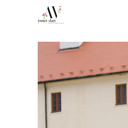
.post-caption h3 { display: none !important; }