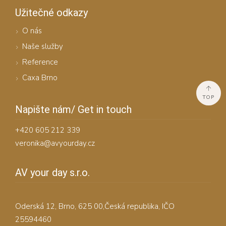
Užitečné odkazy
O nás
Naše služby
Reference
Caxa Brno
TOP
Napište nám/ Get in touch
+420 605 212 339
veronika@avyourday.cz
AV your day s.r.o.
Oderská 12, Brno, 625 00,Česká republika, IČO
25594460