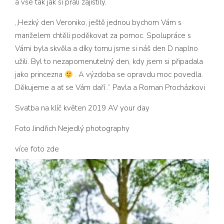
a vše tak jak si přáli zajistily.
,,Hezký den Veroniko, ještě jednou bychom Vám s
manželem chtěli poděkovat za pomoc. Spolupráce s
Vámi byla skvěla a díky tomu jsme si náš den D naplno
užili. Byl to nezapomenutelný den, kdy jsem si připadala
jako princezna
. A výzdoba se opravdu moc povedla.
Děkujeme a ať se Vám daří .“ Pavla a Roman Procházkovi
Svatba na klíč květen 2019
AV your day
Foto
Jindřich Nejedlý photography
více foto
zde