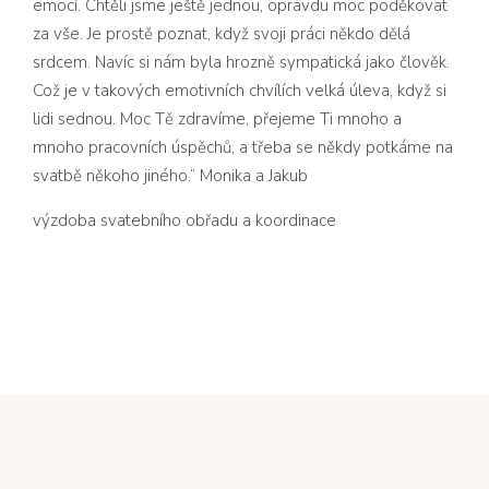
emocí. Chtěli jsme ještě jednou, opravdu moc poděkovat
za vše. Je prostě poznat, když svoji práci někdo dělá
srdcem. Navíc si nám byla hrozně sympatická jako člověk.
Což je v takových emotivních chvílích velká úleva, když si
lidi sednou. Moc Tě zdravíme, přejeme Ti mnoho a
mnoho pracovních úspěchů, a třeba se někdy potkáme na
svatbě někoho jiného.“ Monika a Jakub
výzdoba svatebního obřadu a koordinace