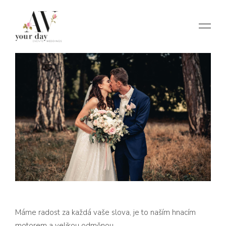
Máme radost za každá vaše slova, je to naším hnacím
motorem a velikou odměnou.