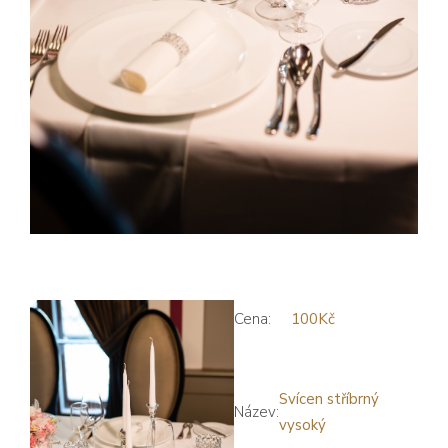
Cena:
100Kč
Svícen stříbrný
Název:
vysoký