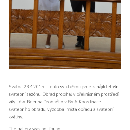
Svatba 23.4.2015 – touto svatbičkou jsme zahájili letošní
svatební sezónu. Obřad probíhal v překrásném prostředí
vily
Löw-Beer na Drobného v Brně. Koordinace
svatebního obřadu, výzdoba místa obřadu a svatební
květiny.
The gallery was not found!