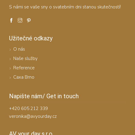
S námi se vaše sny o svatebním dni stanou skutečností!
Užitečné odkazy
O nás
Naše služby
Reference
Caxa Brno
Napište nám/ Get in touch
+420 605 212 339
veronika@avyourday.cz
AV your day s.r.o.