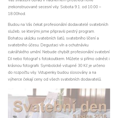
zrekonstruované secesní vily. Sobota 9.1. od 10.00 –
18.00hod.
Budou na Vás čekat profesionální dodavatelé svatebních
služeb, se kterými jsme připravili pestrý program.
Bohatou ukázku svatebních šatů, svatebního líčení a
svatebního účesu. Degustaci vín a ochutnávku
cukrářského umění. Nebude chybět profesionální svatební
DJ nebo fotograf s fotokoutkem. Můžete si přímo odnést i
krásnou fotografii.
Symbolické vstupné 30 Kč je určeno
do rozpočtu vily. Vstupenky budou slosovány a na
výherce čekají ceny od všech svatebních dodavatelů.