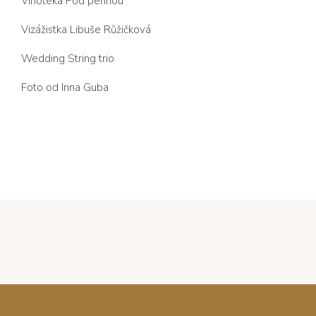
Vinotéka Pod peřinou
Vizážistka Libuše Růžičková
Wedding String trio
Foto od Inna Guba