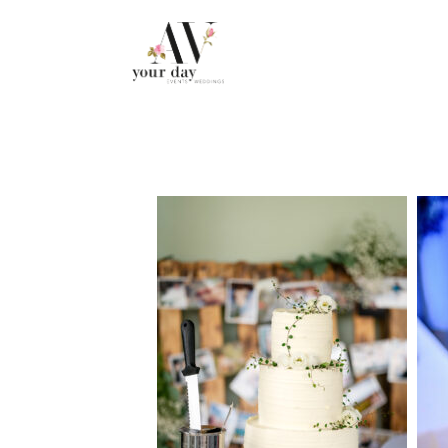
.post-caption h3 { display: none !important; }