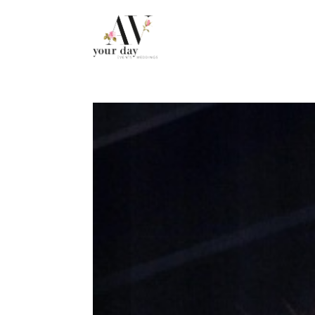
.post-caption h3 { display: none !important; }