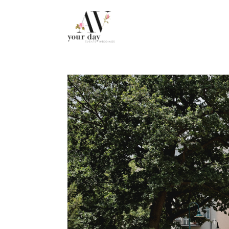
.post-caption h3 { display: none !important; }