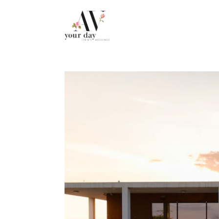
.post-caption h3 { display: none !important; }