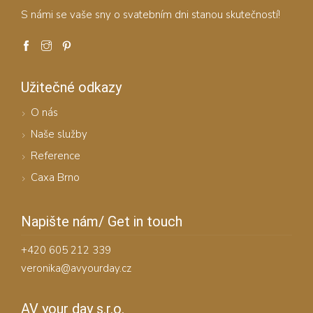
S námi se vaše sny o svatebním dni stanou skutečností!
Užitečné odkazy
O nás
Naše služby
Reference
Caxa Brno
Napište nám/ Get in touch
+420 605 212 339
veronika@avyourday.cz
AV your day s.r.o.