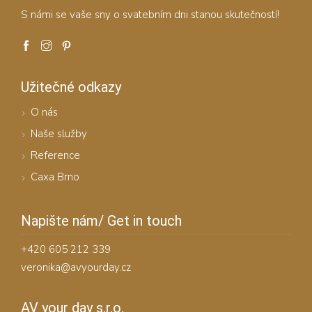
S námi se vaše sny o svatebním dni stanou skutečností!
Užitečné odkazy
O nás
Naše služby
Reference
Caxa Brno
Napište nám/ Get in touch
+420 605 212 339
veronika@avyourday.cz
AV your day s.r.o.