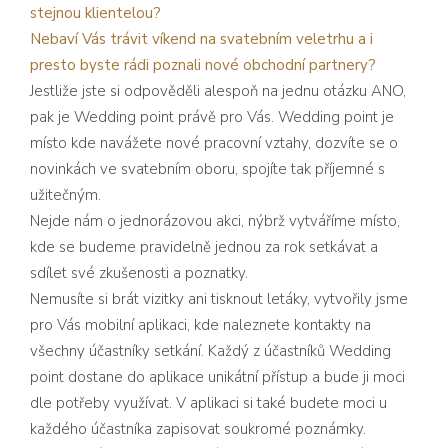
stejnou klientelou?
Nebaví Vás trávit víkend na svatebním veletrhu a i
presto byste rádi poznali nové obchodní partnery?
Jestliže jste si odpověděli alespoň na jednu otázku ANO,
pak je
Wedding point
právě pro Vás. Wedding point je
místo kde navážete nové pracovní vztahy, dozvíte se o
novinkách ve svatebním oboru, spojíte tak příjemné s
užitečným.
Nejde nám o jednorázovou akci, nýbrž vytváříme místo,
kde se budeme pravidelně jednou za rok setkávat a
sdílet své zkušenosti a poznatky.
Nemusíte si brát vizitky ani tisknout letáky, vytvořily jsme
pro Vás
mobilní aplikaci
, kde naleznete kontakty na
všechny účastníky setkání. Každý z účastníků Wedding
point dostane do aplikace unikátní přístup a bude ji moci
dle potřeby využívat. V aplikaci si také budete moci u
každého účastníka zapisovat soukromé poznámky.